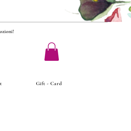
mozioni
!
t
Gift - Card