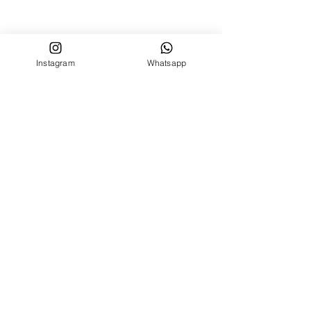
Instagram
Whatsapp
Shop
PRONTA CONSEGNA
STAMPE DISPONIBILI
OUTLET
Info generali
Spedizione, Tempistiche e Resi
Metodi di Pagamento
Costo Spedizioni Italia ed Estero