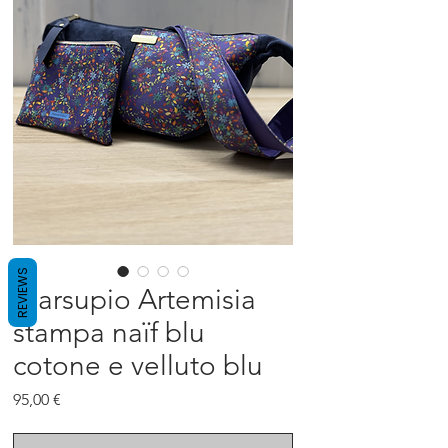
REVIEWS
Marsupio Artemisia
stampa naïf blu
cotone e velluto blu
Prezzo
95,00 €