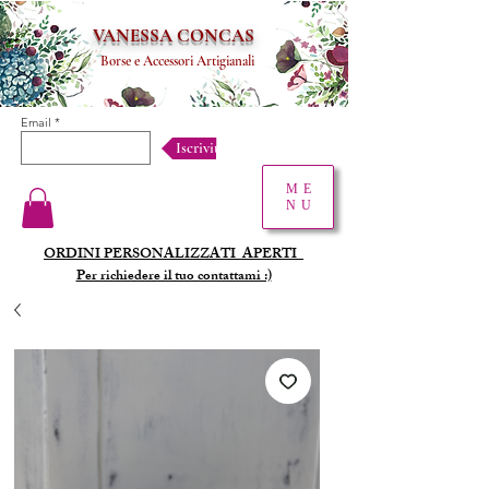
VANESSA CONCAS
Borse e Accessori Artigianali
Email
Iscriviti!
ME
NU
ORDINI PERSONALIZZATI
APERTI
Per richiedere il tuo contattami :)