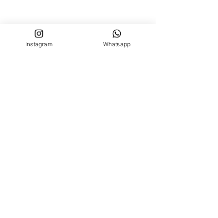
Instagram
Whatsapp
Shop
PRONTA CONSEGNA
STAMPE DISPONIBILI
OUTLET
Info generali
Spedizione, Tempistiche e Resi
Metodi di Pagamento
Costo Spedizioni Italia ed Estero