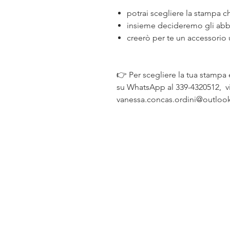
potrai scegliere la stampa ch
insieme decideremo gli abbin
creerò per te un accessorio 
👉 Per scegliere la tua stampa e
su WhatsApp al 339-4320512, v
vanessa.concas.ordini@outloo