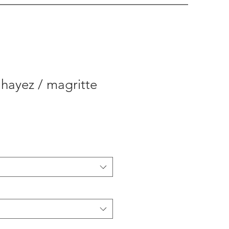
 hayez / magritte
Prezzo
scontato